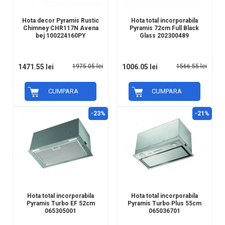
Hota decor Pyramis Rustic
Hota total incorporabila
Chimney CHR117N Avena
Pyramis 72cm Full Black
bej 100224160PY
Glass 202300489
1471.55 lei
1975.05 lei
1006.05 lei
1566.55 lei
CUMPARA
CUMPARA
-23%
-21%
Hota total incorporabila
Hota total incorporabila
Pyramis Turbo EF 52cm
Pyramis Turbo Plus 55cm
065305001
065036701