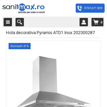
0733.671.929
0
Hota decorativa Pyramis ATD1 Inox 202300287
Discount 41%