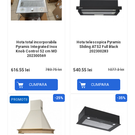
Hota total incorporabila
Hota telescopica Pyramis
Pyramis Integrated Inox
Sliding ATS2 Full Black
Knob Control 52 cm MD
202300283
202300569
616.55 lei
783.75 lei
540.55 lei
1077.3 lei
CUMPARA
CUMPARA
-25%
-35%
PROMOTII