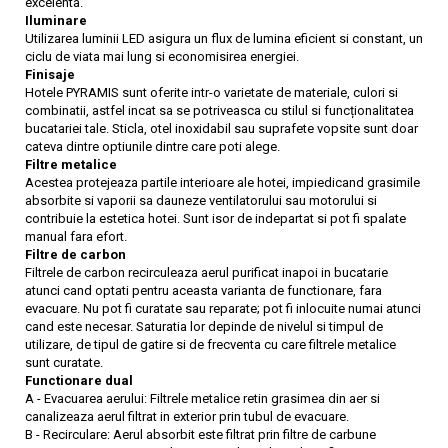
excelenta.
Iluminare
Utilizarea luminii LED asigura un flux de lumina eficient si constant, un
ciclu de viata mai lung si economisirea energiei.
Finisaje
Hotele PYRAMIS sunt oferite intr-o varietate de materiale, culori si
combinatii, astfel incat sa se potriveasca cu stilul si funcționalitatea
bucatariei tale. Sticla, otel inoxidabil sau suprafete vopsite sunt doar
cateva dintre optiunile dintre care poti alege.
Filtre metalice
Acestea protejeaza partile interioare ale hotei, impiedicand grasimile
absorbite si vaporii sa dauneze ventilatorului sau motorului si
contribuie la estetica hotei. Sunt isor de indepartat si pot fi spalate
manual fara efort.
Filtre de carbon
Filtrele de carbon recirculeaza aerul purificat inapoi in bucatarie
atunci cand optati pentru aceasta varianta de functionare, fara
evacuare. Nu pot fi curatate sau reparate; pot fi inlocuite numai atunci
cand este necesar. Saturatia lor depinde de nivelul si timpul de
utilizare, de tipul de gatire si de frecventa cu care filtrele metalice
sunt curatate.
Functionare dual
A - Evacuarea aerului: Filtrele metalice retin grasimea din aer si
canalizeaza aerul filtrat in exterior prin tubul de evacuare.
B - Recirculare: Aerul absorbit este filtrat prin filtre de carbune