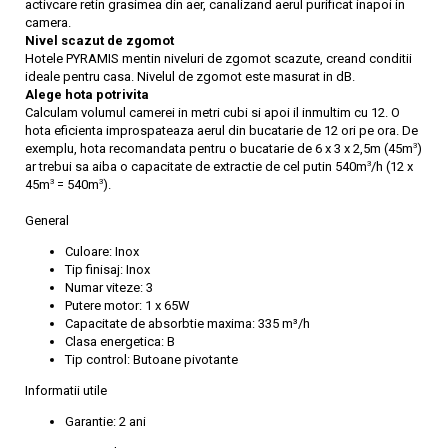
activcare retin grasimea din aer, canalizand aerul purificat inapoi in
camera.
Nivel scazut de zgomot
Hotele PYRAMIS mentin niveluri de zgomot scazute, creand conditii
ideale pentru casa. Nivelul de zgomot este masurat in dB.
Alege hota potrivita
Calculam volumul camerei in metri cubi si apoi il inmultim cu 12. O
hota eficienta improspateaza aerul din bucatarie de 12 ori pe ora. De
3
exemplu, hota recomandata pentru o bucatarie de 6 x 3 x 2,5m (45m
)
3
ar trebui sa aiba o capacitate de extractie de cel putin 540m
/h (12 x
3
3
45m
= 540m
).
General
Culoare: Inox
Tip finisaj: Inox
Numar viteze: 3
Putere motor: 1 x 65W
Capacitate de absorbtie maxima: 335 m³/h
Clasa energetica: B
Tip control: Butoane pivotante
Informatii utile
Garantie: 2 ani