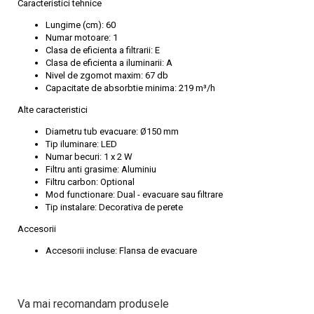
Caracteristici tehnice
Lungime (cm): 60
Numar motoare: 1
Clasa de eficienta a filtrarii: E
Clasa de eficienta a iluminarii: A
Nivel de zgomot maxim: 67 db
Capacitate de absorbtie minima: 219 m³/h
Alte caracteristici
Diametru tub evacuare: Ø150 mm
Tip iluminare: LED
Numar becuri: 1 x 2 W
Filtru anti grasime: Aluminiu
Filtru carbon: Optional
Mod functionare: Dual - evacuare sau filtrare
Tip instalare: Decorativa de perete
Accesorii
Accesorii incluse: Flansa de evacuare
Va mai recomandam produsele