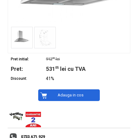
00
912
lei
Pret initial:
Pret:
531
05
lei cu TVA
41%
Discount:
Adauga in cos
0733.671.929