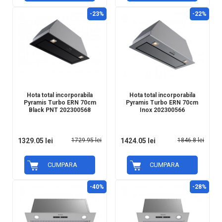
-23%
-22%
Hota total incorporabila
Hota total incorporabila
Pyramis Turbo ERN 70cm
Pyramis Turbo ERN 70cm
Black PNT 202300568
Inox 202300566
1329.05 lei
1729.95 lei
1424.05 lei
1846.8 lei
CUMPARA
CUMPARA
-40%
-28%