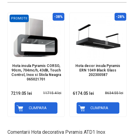
-38%
-28%
PROMOTII
Hota insula Pyramis CORSO,
Hota decor insula Pyramis
90cm, 704mc/h, 43dB, Touch
ERN 1049 Black Glass
Control, Inox si Sticla Neagra
202300587
065021701
7219.05 lei
11715.4 lei
6174.05 lei
8634.55 lei
CUMPARA
CUMPARA
Comentarii Hota decorativa Pyramis ATD1 Inox