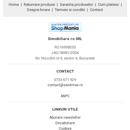
Home
|
Returnare produse
|
Garantia produselor
|
Cum platesc
|
Despre livrare
|
Termeni si conditii
|
Contact
Eimobiliare.ro SRL
RO16938330
J40/18381/2004
Str. Nicodim nr.9, sector 6, Bucuresti
CONTACT
0733.671.929
contact@sanitmax.ro
ANPC
LINKURI UTILE
Abonare newsletter
Dezabonare
Cookies