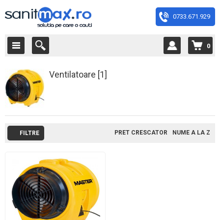
0733.671.929
0
Ventilatoare [1]
PRET CRESCATOR
NUME A LA Z
FILTRE